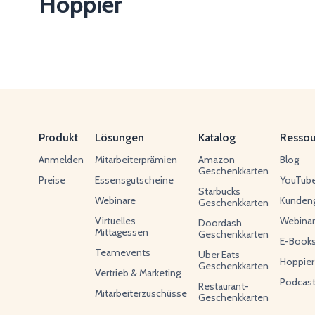
Hoppier
Produkt
Lösungen
Katalog
Ressou
Anmelden
Mitarbeiterprämien
Amazon
Blog
Geschenkkarten
Preise
Essensgutscheine
YouTub
Starbucks
Webinare
Kunden
Geschenkkarten
Virtuelles
Webina
Doordash
Mittagessen
Geschenkkarten
E-Book
Teamevents
Uber Eats
Hoppier
Geschenkkarten
Vertrieb & Marketing
Podcas
Restaurant-
Mitarbeiterzuschüsse
Geschenkkarten